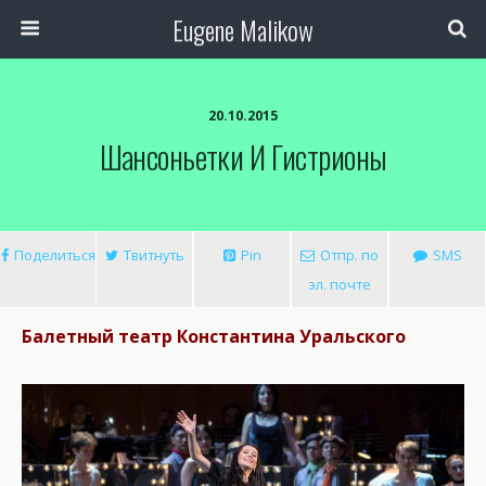
Eugene Malikow
20.10.2015
Шансоньетки И Гистрионы
Поделиться
Твитнуть
Pin
Отпр. по
SMS
эл. почте
Балетный театр Константина Уральского