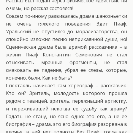
Рассказ был подан через физическое «действие ни
о чем», но рассказ состоялся!
Совсем по-иному развивалась драма шансоньетки
не очень тяжелого поведения Эдит Пиаф.
Уральский не опустился до морализаторства, он
спокойно изложил песню неприкаянной души, но!
Сценическая драма была драмой рассказчика – в
жизни Пиаф Константин Семенович не стал
отыскивать мрачные фрагменты, не стал
смаковать ее падения, убрал ее слезы, которые,
конечно, были. Как не быть?
Спектакль начинает сам хореограф – рассказчик.
Кто он? Зритель, молодость которого прошла
рядом с певицей, зритель, переживший артистку,
и переживавший некогда ее судьбу как драму?
Гадать не стану, но ясно одно: это его, а не ее
биография – драма, это его биография разорвана в
клочья, в ней нет полноты без Пиаф, тогда как