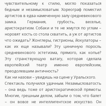
чувствительному к стилю, могло показаться
бедным и незамысловатым. Хореограф поместил
артистов в едва намеченную залу средневекового
замка. Германия, грубость, веселье,
аристократизм. Собаки и те не жмутся по углам –
норовят кость со стола схватить, а уж от артистов
что ожидать? Жонглеры, гистрионы, йокулаторы –
как их еще называли? Эту циничную поросль
средневекового эстетизма, прямого, как копье?
Эту странствующую ватагу, которая сделала
европейский театр именно европейским,
преодолевшим античность?
Как ни назови – увидишь на сцене у Уральского.
Спектакль получился удачным. Незамысловатость
– она ведь тоже от аристократической прямоты.
Многие, грешным делом, забыли о том, что балет
– он вовсе не интеллигентское искусство. Он