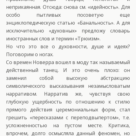
неприкаянная. Отсюда: снова см. «идейность». Для
особо пытливых посоветую еще
энциклопедическую статью «Банальность». А для
исключительно «духовных» предложу словарь
иностранных слов и термин «Трюизм».
Но что это все о духовности, душе и идеях?
Поговорим о ногах.
Со времен Новерра вошел в моду так называемый
действенный танец. И это очень плохо: он
заменил собой высокую абстракцию
символического высказывания незамысловатым
нарративом. Нарратив же, чувствуя свою
глубокую ущербность по отношению к стилю
прямого действия церемониальных форм, стал
грешить «пересказами с переподвыпертом», т.е.
усложненностью на пустом месте. Критика,
впрочем, долго осмысляла данный феномен, но