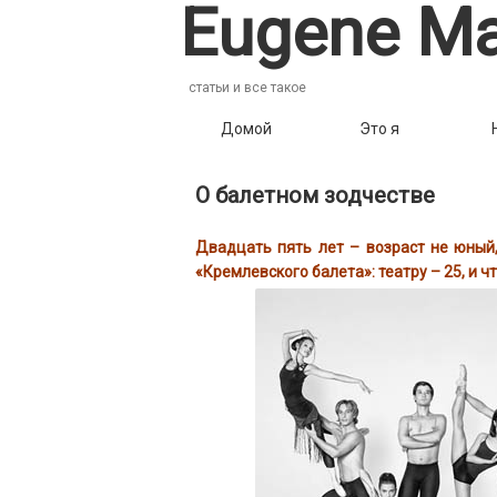
Eugene Ma
статьи и все такое
Домой
Это я
О балетном зодчестве
Двадцать пять лет – возраст не юный,
«Кремлевского балета»: театру – 25, и 