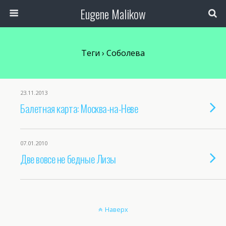
Eugene Malikow
Теги › Соболева
23.11.2013
Балетная карта: Москва-на-Неве
07.01.2010
Две вовсе не бедные Лизы
Наверх