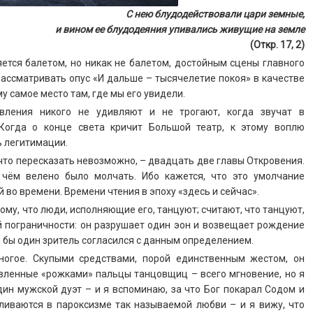
С нею блудодействовали цари земные,
и вином ее блудодеяния упивались живущие на земле
(Откр. 17, 2)
яется балетом, но никак не балетом, достойным сцены главного
 рассматривать опус «И дальше – тысячелетие покоя» в качестве
у самое место там, где мы его увидели.
вления никого не удивляют и не трогают, когда звучат в
Когда о конце света кричит Большой театр, к этому воплю
ь легитимации.
что пересказать невозможно, – двадцать две главы Откровения.
 чём велено было молчать. Ибо кажется, что это умолчание
во времени. Времени чтения в эпоху «здесь и сейчас».
му, что люди, исполняющие его, танцуют; считают, что танцуют,
ей пограничности: он разрушает один эон и возвещает рождение
тя бы один зритель согласился с данным определением.
ногое. Скупыми средствами, порой единственным жестом, он
авленные «рожками» пальцы танцовщиц – всего мгновение, но я
дин мужской дуэт – и я вспоминаю, за что Бог покарал Содом и
ливаются в пароксизме так называемой любви – и я вижу, что