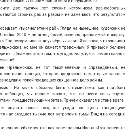
ие на земле. А после – новое небо и новую землю.
чти две тысячи лет служит источником разнообразных
пытаются строить раз за разом и не замечают, что результатом
 обещает «тысячелетний рай». Глядя на нынешнее, художник не
Creation 2010 – не агнец белый, извечно приносимый в жертву,
и Ева вскармливают двух чёрных ягнят. Я не знаю, что означает
ельжокажа, но мне он кажется тревожным. Я привык к белизне
рится о блаженстве, о том, что угодно Богу; и, что самое главное,
елизне!
ен Прельжокаж, не тот тысячелетний и справедливый, не
 то состояние «конца», которое предписано нам вторым началом
равнодушия; покой предавших священное дело войны.
имист. Но мы-то обязаны быть оптимистами, как подобает
о албанца», мы вправе сказать, что он всего лишь спутал
ами, предшествующими битве. Причём оказался в стане врага.
ает звучать после того, как уходят со сцены танцовщики
а нас ожидает тысяча лет энтропии и тьмы. Глядя на сегодня,
е концов сбудется так, как поведал нам Иоанн. И уж поверьте,