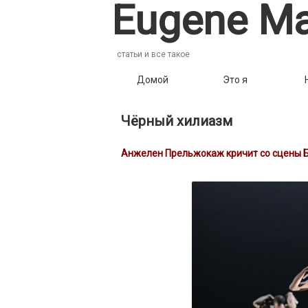
Eugene Ma
статьи и все такое
Домой
Это я
Чёрный хилиазм
Анжелен Прельжокаж кричит со сцены Б