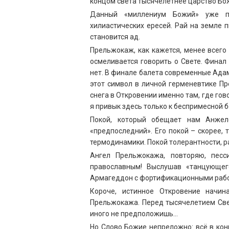
концом света тысячелетнее царство Бож
Данный «миллениум Божий» уже по
хилиастических ересей. Рай на земле 
становится ад.
Прельжокаж, как кажется, менее всего
осмеливается говорить о Свете. Финал 
нет. В финале балета современные Адам 
этот символ в личной герменевтике Пр
снега в Откровении именно там, где гово
я привык здесь только к беспримесной б
Покой, который обещает нам Анжел
«предпоследний». Его покой – скорее,
термодинамики. Покой толерантности, 
Ангел Прельжокажа, повторяю, песс
православным! Выслушав «танцующег
Армагеддон с фортификационными работ
Короче, истинное Откровение начин
Прельжокажа. Перед тысячелетием Свет
иного не предположишь…
Но Слово Божие непреложно: всё в конц