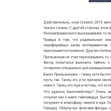
Действительно, если Creation 2010 явл
театра страны. С другой стороны, если
бескомпромиссного высказывания, то ем
Правда в том, что радикальные зая
периферийных залах экспериментов. 
прислушаются поневоле. Другая ступен
Прельжокаж не стал пересказывать то, 
Автор попытался выяснить тайное, о
оставлено специально для размышлений 
Балет Прельжокажа – танец хотя бы пото
пусть так. Танец это и по причине сво
нового. Танец это ещё и потому, что хо
Что удалось балетмейстеру? Очень м
отсылал нас к книге тайновидца. Выст
погружен в атмосферу смерти и яда. О
Гоморру. Обёрнутые флагами фигуры с