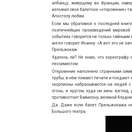
албанцу, живущему во Франции, наве
изложил своё балетное «откровение» т
Апостолу любви.
Если мы обратимся к последней книге
поэтичнейших произведений мировой 
событиях говорится не только тайными 
ангел говорит Иоанну: «А вот это не з
Прельжокаж.
Удалось ли? Не знаю, что хореографу 
пессимистом.
Откровение наполнено странными симво
трубы; в нём ломают печати и поедают к
скорпионы набрасываются на людей с 
огонь; и кругом, куда ни кинь взгляд
противостоит Вавилону, великой блудниц
Да. Даже если балет Прельжокажа не 
Большого театра.