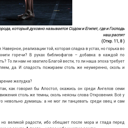
орода, который духовно называется Содом и Египет, где и Господь
наш распят
(Откр. 11, 8 )
. Наверное, реализации той, которая сладка в устах, но горька во
книги горечи? В руках библиофагов – добавка: в каждой по
ь? То ли нам не хватило Благой вести, то ли наша эпоха требует
яем, да. И сладость пожираем столь же неумеренно, сколь и
варение желудка?
так, как говорил бы Апостол, окажись он среди Ангелов семи
вижения столь же темны, сколь неясны слова Откровения. Всё у
о невольно думаешь: а не мог ли танцевать среди овец и сам
, но великой радости, ибо обещает после мора и глада перед