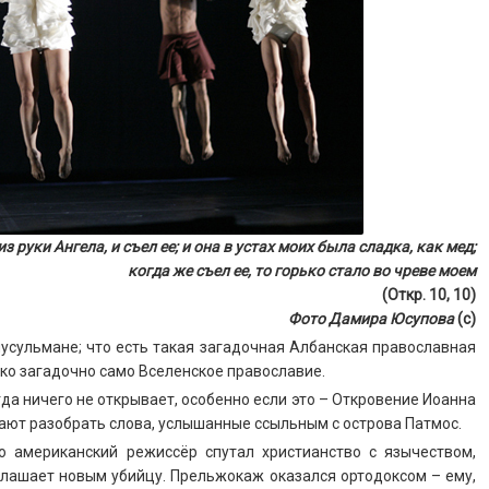
з руки Ангела, и съел ее; и она в устах моих была сладка, как мед;
когда же съел ее, то горько стало во чреве моем
(Откр. 10, 10)
Фото Дамира Юсупова
(с)
мусульмане; что есть такая загадочная Албанская православная
ько загадочно само Вселенское православие.
да ничего не открывает, особенно если это – Откровение Иоанна
зают разобрать слова, услышанные ссыльным с острова Патмос.
о американский режиссёр спутал христианство с язычеством,
зглашает новым убийцу. Прельжокаж оказался ортодоксом – ему,