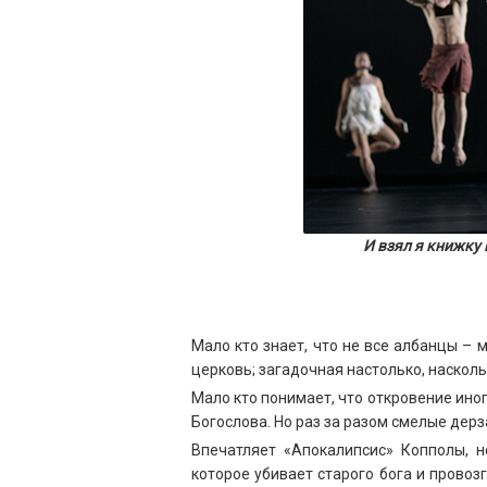
И взял я книжку и
Мало кто знает, что не все албанцы – 
церковь; загадочная настолько, наскол
Мало кто понимает, что откровение иног
Богослова. Но раз за разом смелые дер
Впечатляет «Апокалипсис» Копполы, н
которое убивает старого бога и прово