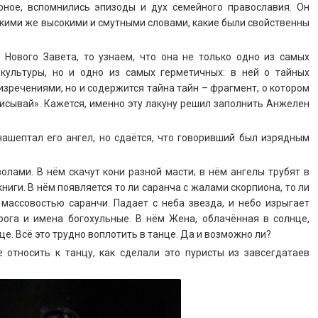
рное, вспомнились эпизоды и дух семейного православия. Он
акими же высокими и смутными словами, какие были свойственны
 Нового Завета, то узнаем, что она не только одно из самых
культуры, но и одно из самых герметичных: в ней о тайных
изречениями, но и содержится тайна тайн – фрагмент, о котором
аписывай». Кажется, именно эту лакуну решил заполнить Анжелен
нашептал его ангел, но сдаётся, что говоривший был изрядным
лами. В нём скачут кони разной масти; в нём ангелы трубят в
ниги. В нём появляется то ли саранча с жалами скорпиона, то ли
массовостью саранчи. Падает с неба звезда, и небо изрыгает
, рога и имена богохульные. В нём Жена, облачённая в солнце,
е. Всё это трудно воплотить в танце. Да и возможно ли?
относить к танцу, как сделали это пуристы из завсегдатаев