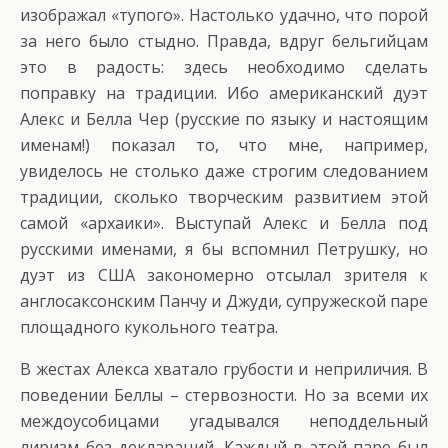
изображал «тупого». Настолько удачно, что порой
за него было стыдно. Правда, вдруг бельгийцам
это в радость: здесь необходимо сделать
поправку на традиции. Ибо американский дуэт
Алекс и Белла Чер (русские по языку и настоящим
именам!) показал то, что мне, например,
увиделось не столько даже строгим следованием
традиции, сколько творческим развитием этой
самой «архаики». Выступай Алекс и Белла под
русскими именами, я бы вспомнил Петрушку, но
дуэт из США закономерно отсылал зрителя к
англосаксонским Панчу и Джуди, супружеской паре
площадного кукольного театра.
В жестах Алекса хватало грубости и неприличия. В
поведении Беллы – стервозности. Но за всеми их
междоусобицами угадывался неподдельный
лиризм без деклараций. Каждый в этой паре был