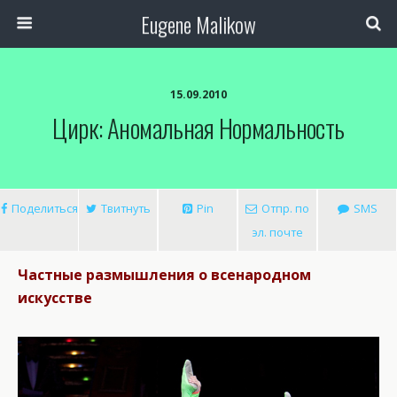
Eugene Malikow
15.09.2010
Цирк: Аномальная Нормальность
Поделиться
Твитнуть
Pin
Отпр. по
SMS
эл. почте
Частные размышления о всенародном
искусстве