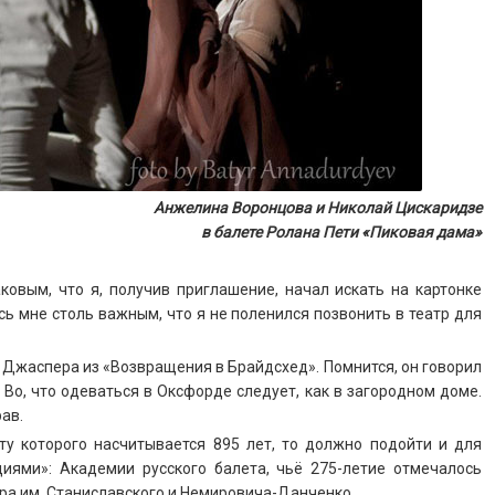
Анжелина Воронцова и Николай Цискаридзе
в балете Ролана Пети «Пиковая дама»
овым, что я, получив приглашение, начал искать на картонке
лось мне столь важным, что я не поленился позвонить в театр для
 Джаспера из «Возвращения в Брайдсхед». Помнится, он говорил
Во, что одеваться в Оксфорде следует, как в загородном доме.
рав.
ту которого насчитывается 895 лет, то должно подойти и для
циями»: Академии русского балета, чьё 275-летие отмечалось
ра им. Станиславского и Немировича-Данченко.