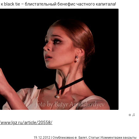
к black tie – блистательный бенефис частного капитала!
☼♫
//www.lgz.ru/article/20558/
19.12.2012 | Опубликовано в :
Балет
,
Статьи
|
Комментарии закрыты