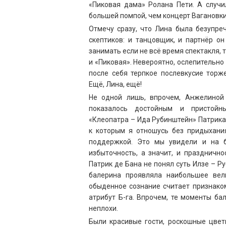
«Пиковая дама» Ролана Пети. А случи
большей помпой, чем концерт Вагановки
Отмечу сразу, что Лина была безупре
скептиков: и танцовщик, и партнёр о
занимать если не всё время спектакля, 
и «Пиковая». Невероятно, ослепительно
после себя терпкое послевкусие торж
Ещё, Лина, ещё!
Не одной лишь, впрочем, Анжелиной 
показалось достойным и пристойны
«Клеопатра – Ида Рубинштейн» Патрика
к которым я отношусь без придыхани
поддержкой. Это мы увидели и на б
избыточность, а значит, и праздничн
Патрик де Бана не понял суть Илзе – Ру
балерина проявляла наибольшее вел
обыденное сознание считает признаком
атрибут Б-га. Впрочем, те моменты ба
неплохи.
Были красивые гости, роскошные цве