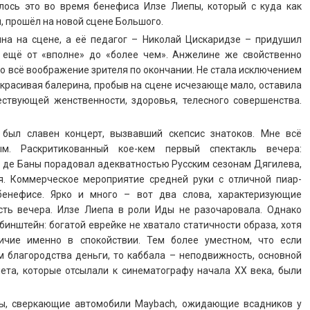
лось это во время бенефиса Илзе Лиепы, который с куда как
, прошёл на новой сцене Большого.
чна на сцене, а её педагог – Николай Цискаридзе – придушил
н ещё от «вполне» до «более чем». Анжелине же свойственно
то всё воображение зрителя по окончании. Не стала исключением
 красивая балерина, пробыв на сцене исчезающе мало, оставила
ествующей женственности, здоровья, телесного совершенства.
был славен концерт, вызвавший скепсис знатоков. Мне всё
м. Раскритикованный кое-кем первый спектакль вечера:
 де Баны порадовал адекватностью Русским сезонам Дягилева,
я. Коммерческое мероприятие средней руки с отличной пиар-
енефисе. Ярко и много – вот два слова, характеризующие
ость вечера. Илзе Лиепа в роли Иды не разочаровала. Однако
бинштейн: богатой еврейке не хватало статичности образа, хотя
ичие именно в спокойствии. Тем более уместном, что если
 благородства деньги, то каббала – неподвижность, основной
лета, которые отсылали к синематографу начала ХХ века, были
ты, сверкающие автомобили Maybach, ожидающие всадников у