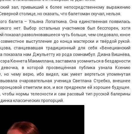
ский зал, привыкший к более непосредственному выражению
Северной столице, но сказать, что балетоман скучал, нельзя.
кого балета – Ульяна Лопаткина. Она единственная появилась
икого нет. Выбор остальных участников был бесспорен, хотя
ий показал разволновавшееся чуть больше, чем следовало, юное
совместное выступление до конца мастерски и твёрдой рукой.
цова, станцевавшая традиционный для себя «Венецианский
а показала нам Джульетту из рода сомнамбул. Диана Вишнёва,
 сэра Кеннета Макмиллана, заставила усомниться в бездарности
 девочка, в которой просвещённая публика узнала Ксению
, но чему верю, ибо видел, как умеет вертеться упомянутая
 вызвала очаровательная ученица Светлана Стребко, внешнее
оронцовой отметили все, и все предрекли ей хорошее будущее.
т, чтобы нормы телесности и сам расовый тип русской балерины
динка классических пропорций.