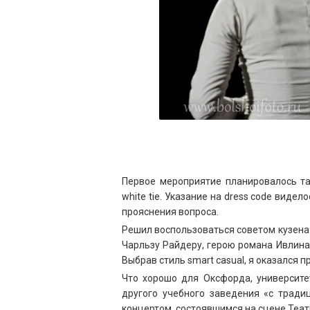
Первое мероприятие планировалось так
white tie. Указание на dress code виде
прояснения вопроса.
Решил воспользоваться советом кузена
Чарльзу Райдеру, герою романа Ивлина 
Выбрав стиль smart casual, я оказался п
Что хорошо для Оксфорда, университе
другого учебного заведения «с тради
концертом, состоявшимся на сцене Теат