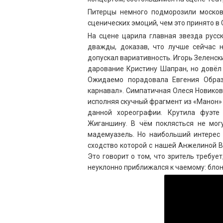
Питерцы немного подморозили москов
сценических эмоций, чем это принято в 
На сцене царила главная звезда русс
дважды, доказав, что лучше сейчас н
допускал вариативность. Игорь Зеленск
дарование Кристину Шапран, но довёл 
Ожидаемо порадовала Евгения Образ
карнавал». Симпатичная Олеся Новиков
исполняя скучный фрагмент из «Манон»
данной хореографии. Крутила фуэте
Жиганшину. В чём поклясться не могу
мадемуазель. Но наибольший интерес
сходство которой с нашей Анжелиной В
Это говорит о том, что зритель требуе
неуклонно приближался к чаемому: блон