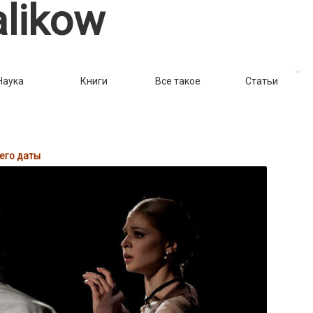
likow
Наука
Книги
Все такое
Статьи
его даты