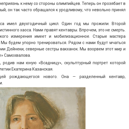
еприязнь к нему со стороны олимпийцев. Теперь он прозябает в
ый, он так часто обращался к уродливому, что невольно принял
са имел двухгодичный цикл. Один год мы прожили. Второй
тинного хаоса. Нами правят кентавры. Впрочем, это не смерть.
ского измерения имеет и мобилизационное. Старые мастера
 Мы будем упорно тренироваться. Рядом с нами будут мчаться
ии Дейнеки, северные сестры вакханок. Мы взорвем этот мир и
е» Самохвалова.
, родив нам юную «Всадницу», скульптурный портрет которой
летии Екатерина Казанская.
ицей рождающегося нового. Она — разделенный кентавр,
и.