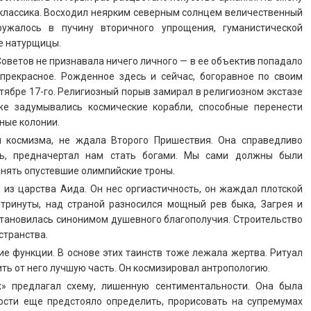
 классика. Восходил неярким северным солнцем величественный
ружалось в пучину вторичного упрощения, гуманистической
е натурщицы.
оветов не признавала ничего личного — в ее объектив попадало
 прекрасное. Рожденное здесь и сейчас, богоравное по своим
ктябре 17-го. Религиозный порыв замирал в религиозном экстазе
е задумывались космические корабли, способные перенести
ные колонии.
 космизма, не ждала Второго Пришествия. Она справедливо
ись, предначертал нам стать богами. Мы сами должны были
занять опустевшие олимпийские троны.
из царства Аида. Он нес оргиастичность, он жаждал плотской
тринуты, над страной разносился мощный рев быка, Загрея и
 становилась синонимом душевного благополучия. Строительство
странства.
ие функции. В основе этих таинств тоже лежала жертва. Ритуал
ить от него лучшую часть. Он космизировал антропологию.
» предлагал схему, лишенную сентиментальности. Она была
ности еще предстояло определить, прорисовать на супремумах