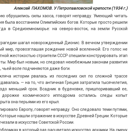
Алексей ПАХОМОВ. У Петропавловской крепости (1934 г.)
ссию обрушились силы хаоса, говорят неправду. Умеющий читать
ция была восстанием Олимпийских богов. Которые просто решили
гда в Средиземноморье: на северо-восток, на земли Русской
 трагедии шагал новорожденный Дионис. В вечном утверждении
й мир, провозглашая рождение новой вселенной. Его голос не
стной жестокостью строители СССР спешили конструировать этап
еты. Мир был новым, но следовал неизбежным законам развития
 чьей воле подчиняются даже боги.
 кляча истории рвалась из последних сил по сложной трассе
 сдавалась — на то, что античная Греция затратила тысячелетия,
здо меньший срок. Всадник в буденовке, пришпоривавший ее,
 дорожке космического ипподрома остались следы копыт
рыта она перьями из его крыл.
опировало Европу, говорят неправду. Оно следовало теми путями,
Которые нашли отражение в искусстве Древней Греции. Которые
чезали в искусстве Советской России.
 обломках в который раз расцветало искусство архаики. На смену