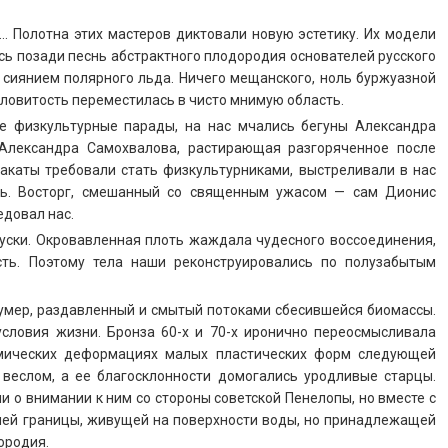
… Полотна этих мастеров диктовали новую эстетику. Их модели
сь позади песнь абстрактного плодородия основателей русского
сиянием полярного льда. Ничего мещанского, ноль буржуазной
ловитость переместилась в чисто мнимую область.
ие физкультурные парады, на нас мчались бегуны Александра
 Александра Самохвалова, растирающая разгоряченное после
акаты требовали стать физкультурниками, выстреливали в нас
. Восторг, смешанный со священным ужасом — сам Дионис
едовал нас.
уски. Окровавленная плоть жаждала чудесного воссоединения,
есть. Поэтому тела наши реконструировались по полузабытым
ы умер, раздавленный и смытый потоками сбесившейся биомассы.
условия жизни. Бронза 60-х и 70-х иронично переосмысливала
омических деформациях малых пластических форм следующей
 веслом, а ее благосклонности домогались уродливые старцы.
 о внимании к ним со стороны советской Пенелопы, но вместе с
ней границы, живущей на поверхности воды, но принадлежащей
ородия.