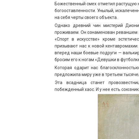
Божественный смех отметил растущую н
богооставленности. Унылый, искалеченн
на себя черты своего объекта.
Однако древний чин мистерий Диони
проживаем. Он ознаменован реваншем ис
«Спорт в искусстве» кроме эстетиче
призывают нас к новой кентавромахии.
вперед наши боевые подруги — валькир
бросим его к ногам «Девушки в футболк
Которая одарит нас благосклонностью
предложила миру уже в третьем тысяче
Эта всадница станет провозвестн
побежденный хаос. И у нее есть союзник