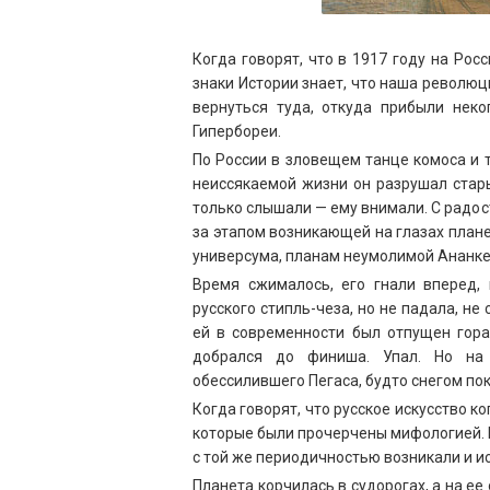
Когда говорят, что в 1917 году на Ро
знаки Истории знает, что наша револю
вернуться туда, откуда прибыли неко
Гипербореи.
По России в зловещем танце комоса и
неиссякаемой жизни он разрушал стары
только слышали — ему внимали. С радо
за этапом возникающей на глазах план
универсума, планам неумолимой Ананке,
Время сжималось, его гнали вперед,
русского стипль-чеза, но не падала, не
ей в современности был отпущен гора
добрался до финиша. Упал. Но на
обессилившего Пегаса, будто снегом пок
Когда говорят, что русское искусство к
которые были прочерчены мифологией. 
с той же периодичностью возникали и ис
Планета корчилась в судорогах, а на ее