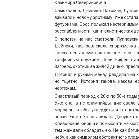
Казимира Севериновича.
Самохвалов, Дейнека, Пахомов, Луппов
взывали к новому эротизму. Уже остала
футуризма. Эрос полыхал нестерпимым 
расслабленности, капиталистическая де
С полотен на нас смотрели Лупповск
Дейнеки, нас завлекала спортсменка
кросса невыносимо роскошное тело. Пл
трофейным оружием Лени Рифеншталь
Загреос, охотник за живой дичью, пресл
Догонял и руками менад раздирал на к
но тщетно. История такова, какова 
чертежам.
Счастливый период с 20-х по 50-е год
Уже она, а не олимпийцы, диктовала 
марафон, чтобы утвердиться в анат
эпохи. Еще не состарилась Девушка с
Кривобокие юноши и помыслить не могли
тем жаждали обладать ею. Не как боги
небу, а как символом абстрактного плод