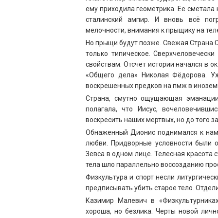
ему приходила геометрика. Ее сметала
сталинский ампир. И вновь всё пог
мелочности, внимания к прыщику на тел
Но прыщи будут позже. Свежая Страна С
только типическое. Сверхчеловечески
свойствам. Отсчет истории начался в о
«Общего дела» Николая Фёдорова. Уж
воскрешенных предков на пмж в инозем
Страна, смутно ощущающая эманации
полагала, что Иисус, вочеловечивш
воскресить наших мертвых, но до того 
Обнаженный Дионис поднимался к нам 
любви. Придворные условности были о
Зевса в одном лице. Телесная красота
тела шло параллельно воссозданию про
Физкультура и спорт несли литургическ
предписывать убить старое тело. Отдел
Казимир Малевич в «Физкультурниках
хороша, но безлика. Черты новой лич