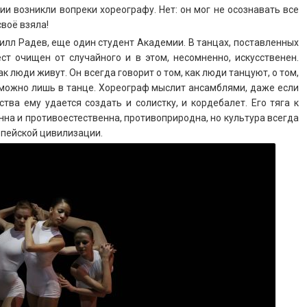
ии возникли вопреки хореографу. Нет: он мог не осознавать все
воё взяла!
лл Радев, еще один студент Академии. В танцах, поставленных
ст очищен от случайного и в этом, несомненно, искусственен.
к люди живут. Он всегда говорит о том, как люди танцуют, о том,
 можно лишь в танце. Хореограф мыслит ансамблями, даже если
ства ему удается создать и солистку, и кордебалет. Его тяга к
на и противоестественна, противоприродна, но культура всегда
опейской цивилизации.