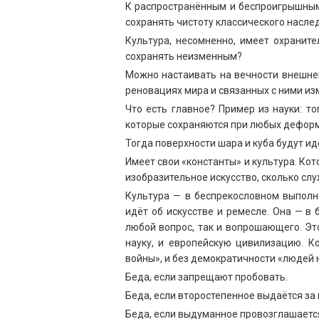
К распространённым и беспроигрышным 
сохранять чистоту классического наслед
Культура, несомненно, имеет охраните
сохранять неизменным?
Можно настаивать на вечности внешнег
реновациях мира и связанных с ними из
Что есть главное? Пример из науки: т
которые сохраняются при любых деформа
Тогда поверхности шара и куба будут и
Имеет свои «константы» и культура. Кото
изобразительное искусство, сколько сл
Культура — в беспрекословном выполне
идёт об искусстве и ремесле. Она — в
любой вопрос, так и вопрошающего. Эт
науку, и европейскую цивилизацию. 
войны», и без демократичности «людей 
Беда, если запрещают пробовать.
Беда, если второстепенное выдаётся за 
Беда, если выдуманное провозглашаетс