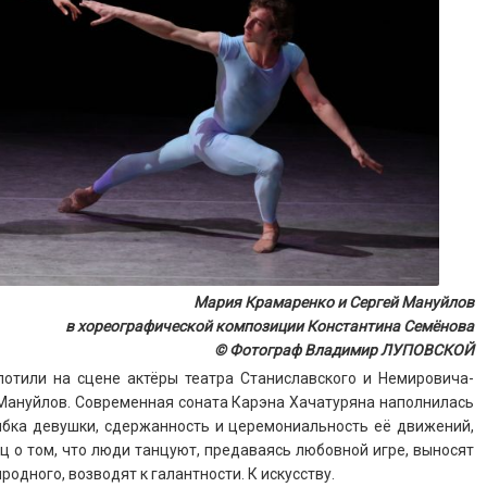
Мария Крамаренко и Сергей Мануйлов
в хореографической композиции Константина Семёнова
© Фотограф Владимир ЛУПОВСКОЙ
лотили на сцене актёры театра Станиславского и Немировича-
Мануйлов. Современная соната Карэна Хачатуряна наполнилась
ыбка девушки, сдержанность и церемониальность её движений,
ц о том, что люди танцуют, предаваясь любовной игре, выносят
одного, возводят к галантности. К искусству.