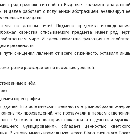
имеет ряд признаков и свойств. Выделяет значимые для данной
. И далее работает с полученной абстракцией, анализируя её
очленённые в модели.
ателя на данном пути? Подмена предмета исследования.
ображая свойства описываемого предмета, имеет ряд черт,
 собственном мире. И здесь возможна фиксация на свойстве,
ем в реальности.
е пути очищения явления от всего стихийного, оставляя лишь
рассмотрение распадается на несколько уровней.
ствованные в нём.
ва».
адемия хореографии.
й удачей. Его эстетическая цельность в разнообразии жанров
канону тех произведений, что прозвучали в первом отделении.
лы «Русская консерватория» показали, что духовная музыка,
машнего музицирования», обладает ценностью светского
ния. Выскажу мысль крамольную: месса Gloria «чешского Баха»