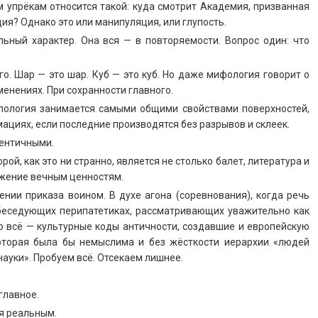
упрёкам относится такой: куда смотрит Академия, призванная
ия? Однако это или манипуляция, или глупость.
льный характер. Она вся — в повторяемости. Вопрос один: что
о. Шар — это шар. Куб — это куб. Но даже мифология говорит о
менениях. При сохранности главного.
опология занимается самыми общими свойствами поверхностей,
циях, если последние производятся без разрывов и склеек.
дентичными.
рой, как это ни странно, является не столько балет, литература и
ужение вечным ценностям.
нии приказа воином. В духе агона (соревнования), когда речь
 беседующих перипатетиках, рассматривающих уважительно как
о всё — культурные коды античности, создавшие и европейскую
Которая была бы немыслима и без жёсткости иерархии «людей
науки». Пробуем всё. Отсекаем лишнее.
главное.
я реальным.