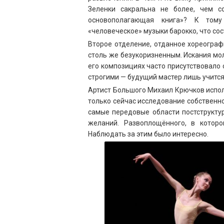
Зеленки сакральна не более, чем со
основополагающая книга»? К том
«человеческое» музыки барокко, что со
Второе отделение, отданное хореограф
столь же безукоризненным. Искания мол
его композициях часто присутствовало
строгими — будущий мастер лишь учится.
Артист Большого Михаил Крючков испол
только сейчас исследование собственн
самые передовые области постструктур
желаний. Развоплощённого, в котор
Наблюдать за этим было интересно.