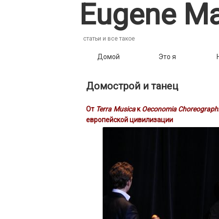
Eugene Ma
статьи и все такое
Домой
Это я
Домострой и танец
От
Terra Musica
к
Oeconomia Choreograph
европейской цивилизации