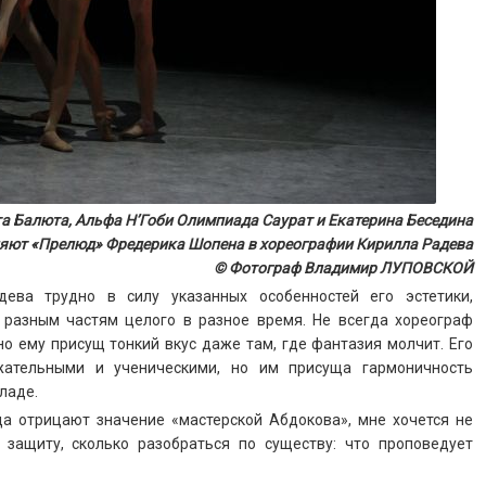
а Балюта, Альфа Н’Гоби Олимпиада Саурат и Екатерина Беседина
яют «Прелюд» Фредерика Шопена в хореографии Кирилла Радева
© Фотограф Владимир ЛУПОВСКОЙ
дева трудно в силу указанных особенностей его эстетики,
 разным частям целого в разное время. Не всегда хореограф
но ему присущ тонкий вкус даже там, где фантазия молчит. Его
ательными и ученическими, но им присуща гармоничность
ладе.
да отрицают значение «мастерской Абдокова», мне хочется не
 защиту, сколько разобраться по существу: что проповедует