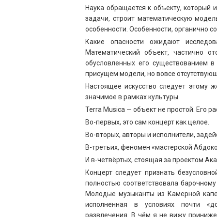
Наука обращается к объекту, который 
задачи, строит математическую модель
особенности. Особенности, органично с
Какие опасности ожидают исследов
Математический объект, частично от
обусловленных его существованием в
присущем модели, но вовсе отсутствующ
Настоящее искусство следует этому ж
значимое в рамках культуры.
Terra Musica — объект не простой. Его 
Во-первых, это сам концерт как целое.
Во-вторых, авторы и исполнители, задей
В-третьих, феномен «мастерской Абдоко
И в-четвёртых, стоящая за проектом Ак
Концерт следует признать безусловно
полностью соответствовала барочному 
Молодые музыканты из Камерной капел
исполненная в условиях почти «до
развлечения. В чём я не вижу приниже