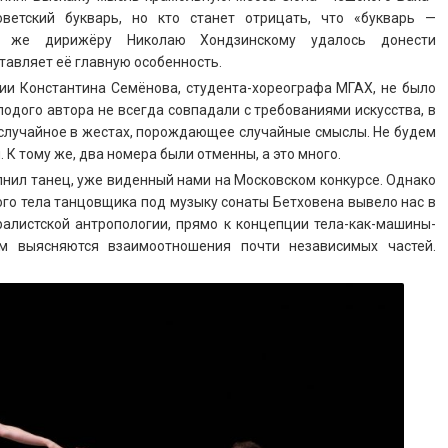
ветский букварь, но кто станет отрицать, что «букварь —
у же дирижёру Николаю Хондзинскому удалось донести
ставляет её главную особенность.
ии Константина Семёнова, студента-хореографа МГАХ, не было
одого автора не всегда совпадали с требованиями искусства, в
 случайное в жестах, порождающее случайные смыслы. Не будем
 К тому же, два номера были отменны, а это много.
нил танец, уже виденный нами на Московском конкурсе. Однако
ого тела танцовщика под музыку сонаты Бетховена вывело нас в
алистской антропологии, прямо к концепции тела-как-машины-
ом выясняются взаимоотношения почти независимых частей.