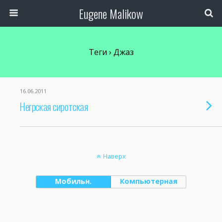
Eugene Malikow
Теги › Джаз
16.06.2011
Негрская сиротская
Наверх
Мобильн.
Компьютерная