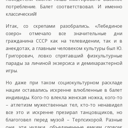
потребление. Балет соответствовал. И именно
классический!
Итак, со скрепами разобрались. «Лебединое
озеро» отмечало все значительные дни
гражданина СССР как на телевидении, так и в
анекдотах, а главным человеком культуры был Ю.
Григорович, ловко спрятавший физкультурные
парады за личиной экзерсиса и демихарактерной
игры.
Но даже при таком социокультурном раскладе
нации оставались искренне влюбленные в балет
индивиды. Кого-то влекла женская ножка, кого-то
– атлетизм мужественных тел, кто-то ненавидел
все это и искренне презирал танцовщиков, но
благоговел перед музой – Терпсихорой. Разные
они, эти чудаки, объединенные емким словом: