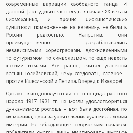
современные вариации свободного танца. И
данный факт удивителен, ведь в начале ХХ века и
биомеханика, и прочие биокинетические
кунштюки, помноженные на евгенику, не были в
России редкостью. Напротив, они
преимущественно разрабатывались
независимыми хореографами, вдохновленными
то футуризмом, то символизмом, то еще невесть
какими измами. Все равно, считал условный
Касьян Голейзовский, чему следовать, главное –
против Кшесинской и Петипа. Вперед к Изадоре!
Однако выгодополучатели от геноцида русского
народа 1917–1921 гг. не могли удовлетвориться
дунканизмом: роскошь – вот была достойная, по
их мнению, цена за уничтожение лучших сословий
империи. Не обладающие творческим началом,
победители смогли лишь имитировать высокое