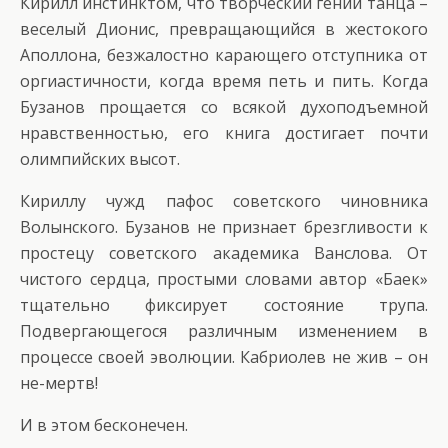
Кирилл инстинктом, что творческий гений танца –
веселый Дионис, превращающийся в жестокого
Аполлона, безжалостно карающего отступника от
оргиастичности, когда время петь и пить. Когда
Бузанов прощается со всякой духоподъемной
нравственностью, его книга достигает почти
олимпийских высот.
Кириллу чужд пафос советского чиновника
Волынского. Бузанов не признает брезгливости к
простецу советского академика Ванслова. От
чистого сердца, простыми словами автор «Баек»
тщательно фиксирует состояние трупа.
Подвергающегося различным изменением в
процессе своей эволюции. Кабриолев не жив – он
не-мертв!
И в этом бесконечен.