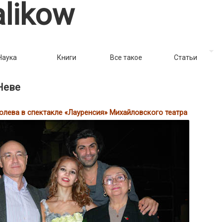
likow
Наука
Книги
Все такое
Статьи
Неве
лева в спектакле «Лауренсия» Михайловского театра